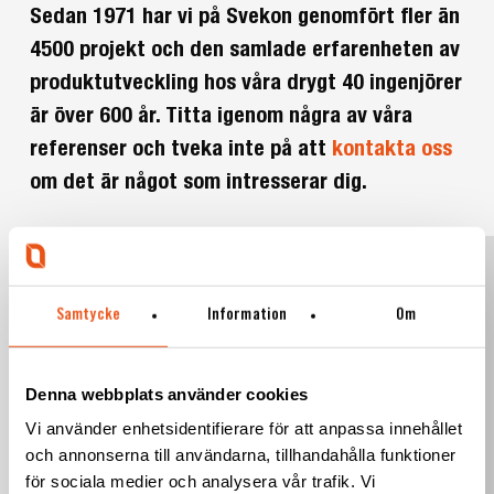
Sedan 1971 har vi på Svekon genomfört fler än
4500 projekt och den samlade erfarenheten av
produktutveckling hos våra drygt 40 ingenjörer
är över 600 år. Titta igenom några av våra
referenser och tveka inte på att
kontakta oss
om det är något som intresserar dig.
System
Kon
för
av
renrum
vär
Samtycke
Information
Om
–
stö
Ventilator
gra
–
Denna webbplats använder cookies
UH
Vi använder enhetsidentifierare för att anpassa innehållet
och annonserna till användarna, tillhandahålla funktioner
för sociala medier och analysera vår trafik. Vi