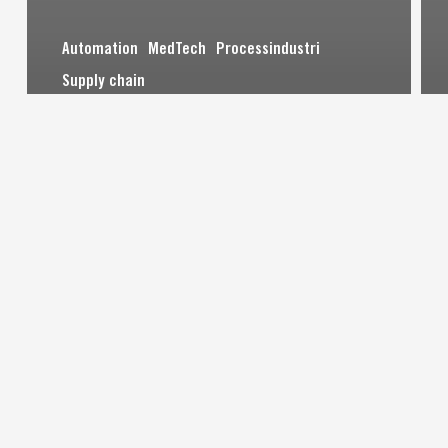
Automation
MedTech
Processindustri
Supply chain
SYSTEM FÖR RENRUM – VENTILATOR
När Ventilator önskade utveckla ett
eget vägg- och taksystem för renrum,
vände de sig till Svekon.
Läs mer
DESIGNA EFFEKTIVARE PROCESSER
TILLSAMMANS MED SVEKON
Är du ute efter en helt ny automationsprocess
eller vill du optimera en befintlig