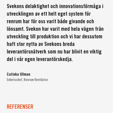
att vi snabbt och effektivt kan lösa problem och ta
Svekons delaktighet och innovationsförmåga i
vara på möjligheter. Med våra 50 års erfarenhet av
utvecklingen av ett helt eget system för
dynamiska, skräddarsydda projekt har vi också
renrum har för oss varit både givande och
tillgång till en ovärderlig kunskapsbank med
beprövade arbetsmetoder samt tillvägagångssätt
lönsamt. Svekon har varit med hela vägen från
som kan tillämpas vid nästa framgångsrika
utveckling till produktion och vi har dessutom
samarbete.
haft stor nytta av Svekons breda
leverantörsnätverk som nu har blivit en viktig
del i vår egen leverantörskedja.
Catinka Ullman
Enhetschef, Renrum Ventilator
REFERENSER