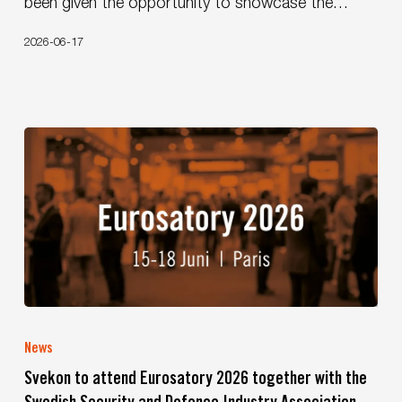
been given the opportunity to showcase the…
Workboat
to
2026-06-17
Be
Showcased
During
Almedalen
Week
Svekon
to
News
attend
Svekon to attend Eurosatory 2026 together with the
Eurosatory