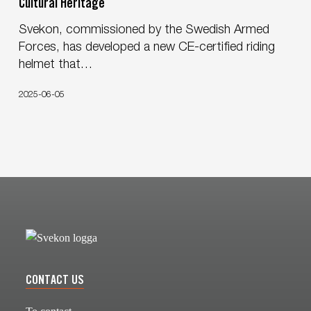
Cultural Heritage
Helmet
for
Svekon, commissioned by the Swedish Armed
the
Forces, has developed a new CE-certified riding
Swedish
helmet that…
Armed
Forces
2025-06-05
–
Combining
Safety
and
Cultural
Heritage
CONTACT US