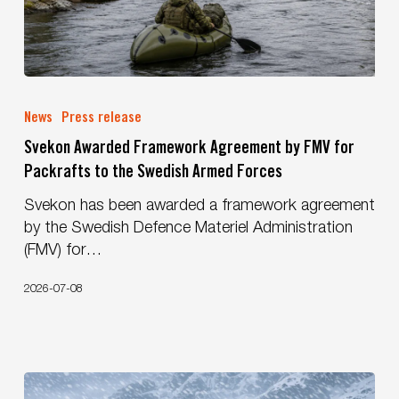
Svekon
Awarded
News
Press release
Framework
Svekon Awarded Framework Agreement by FMV for
Agreement
Packrafts to the Swedish Armed Forces
by
FMV
Svekon has been awarded a framework agreement
for
by the Swedish Defence Materiel Administration
Packrafts
(FMV) for…
to
the
2026-07-08
Swedish
Armed
Forces