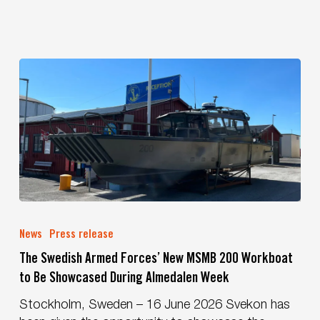
next-
generation
Ground-
Based
Air
Defence
capability
in
the
Nordic
region
The
Swedish
News
Press release
Armed
The Swedish Armed Forces’ New MSMB 200 Workboat
Forces’
to Be Showcased During Almedalen Week
New
MSMB
Stockholm, Sweden – 16 June 2026 Svekon has
200