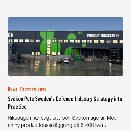
with
Saab,
FMV
and
the
Swedish
Armed
Forces
Svekon
Puts
News
Press release
Sweden’s
Svekon Puts Sweden’s Defence Industry Strategy into
Defence
Practice
Industry
Strategy
Riksdagen har sagt sitt och Svekon agerar. Med
into
en ny produktionsanläggning på 5 400 kvm…
Practice