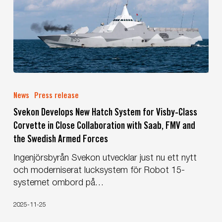
Svekon
Develops
News
Press release
New
Svekon Develops New Hatch System for Visby-Class
Hatch
Corvette in Close Collaboration with Saab, FMV and
System
the Swedish Armed Forces
for
Visby-
Ingenjörsbyrån Svekon utvecklar just nu ett nytt
Class
och moderniserat lucksystem för Robot 15-
Corvette
systemet ombord på…
in
Close
2025-11-25
Collaboration