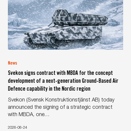
Svekon
signs
News
contract
Svekon signs contract with MBDA for the concept
with
development of a next-generation Ground-Based Air
MBDA
Defence capability in the Nordic region
for
the
Svekon (Svensk Konstruktionstjänst AB) today
concept
announced the signing of a strategic contract
development
with MBDA, one…
of
a
2026-06-24