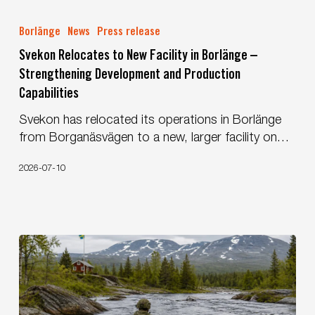
Svekon
Relocates
Borlänge
News
Press release
to
Svekon Relocates to New Facility in Borlänge –
New
Strengthening Development and Production
Facility
Capabilities
in
Borlänge
Svekon has relocated its operations in Borlänge
–
from Borganäsvägen to a new, larger facility on…
Strengthening
Development
2026-07-10
and
Production
Capabilities