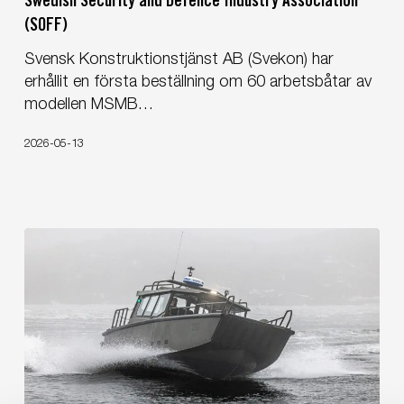
Swedish Security and Defence Industry Association
2026
(SOFF)
together
with
Svensk Konstruktionstjänst AB (Svekon) har
the
erhållit en första beställning om 60 arbetsbåtar av
Swedish
modellen MSMB…
Security
and
2026-05-13
Defence
Industry
Association
(SOFF)