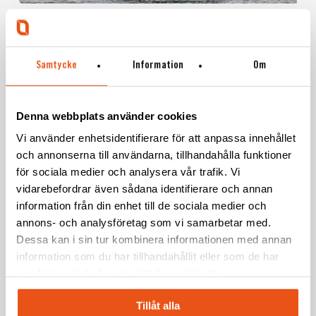
Svekon
Receives
News
Press release
Initial
Svekon Receives Initial Order for 60 MSMB 200
Order
Samtycke
Information
Om
Workboats from FMV
for
60
Svensk Konstruktionstjänst AB (Svekon) har
Denna webbplats använder cookies
MSMB
erhållit en första beställning om 60 arbetsbåtar av
200
Vi använder enhetsidentifierare för att anpassa innehållet
modellen MSMB…
Workboats
och annonserna till användarna, tillhandahålla funktioner
from
för sociala medier och analysera vår trafik. Vi
2026-04-29
FMV
vidarebefordrar även sådana identifierare och annan
information från din enhet till de sociala medier och
annons- och analysföretag som vi samarbetar med.
Dessa kan i sin tur kombinera informationen med annan
information som du har tillhandahållit eller som de har
samlat in när du har använt deras tjänster.
Tillåt alla