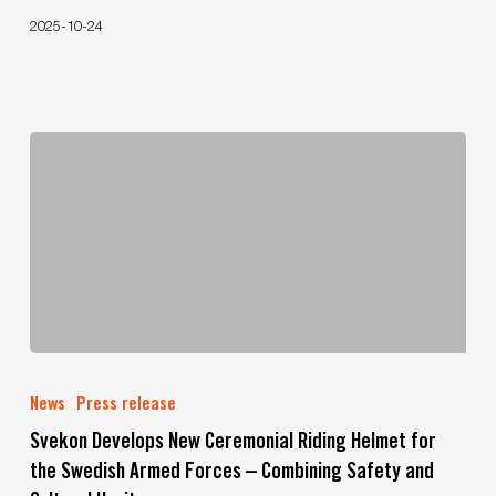
2025-10-24
Svekon
Develops
News
Press release
New
Svekon Develops New Ceremonial Riding Helmet for
Ceremonial
the Swedish Armed Forces – Combining Safety and
Riding