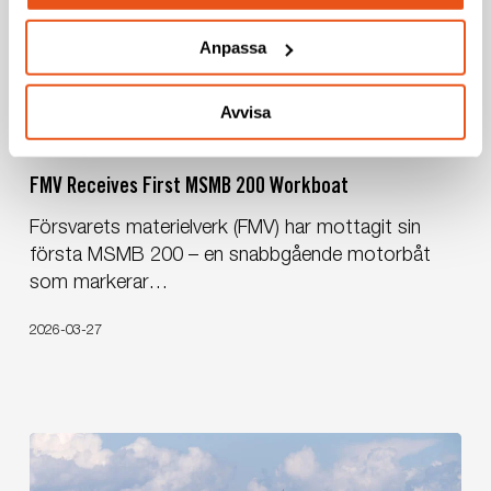
Anpassa
FMV
Avvisa
Receives
News
Press release
First
FMV Receives First MSMB 200 Workboat
MSMB
200
Försvarets materielverk (FMV) har mottagit sin
Workboat
första MSMB 200 – en snabbgående motorbåt
som markerar…
2026-03-27