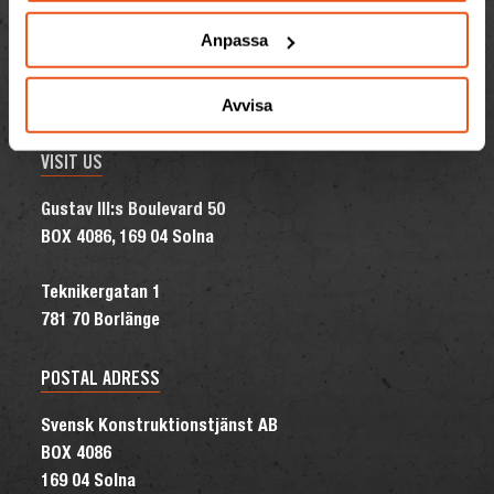
Tel: +46 (0)8 120 88 600
Anpassa
Mail: info@svekon.se
Fax: +46 (0)8 792 03 51
Org.nr: 556622-0611
Avvisa
VISIT US
Gustav III:s Boulevard 50
BOX 4086, 169 04 Solna
Teknikergatan 1
781 70 Borlänge
POSTAL ADRESS
Svensk Konstruktionstjänst AB
BOX 4086
169 04 Solna