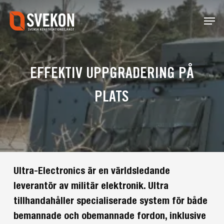
Skip
Menu
to
main
content
EFFEKTIV UPPGRADERING PÅ
PLATS
Ultra-Electronics är en världsledande
leverantör av militär elektronik. Ultra
tillhandahåller specialiserade system för både
bemannade och obemannade fordon, inklusive