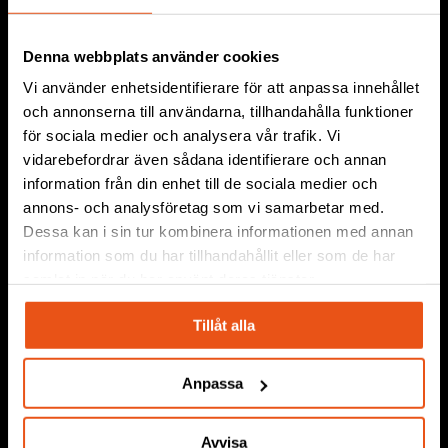
Denna webbplats använder cookies
Vi använder enhetsidentifierare för att anpassa innehållet
och annonserna till användarna, tillhandahålla funktioner
MENDI
för sociala medier och analysera vår trafik. Vi
vidarebefordrar även sådana identifierare och annan
Se och kontrollera din hjärnaktivitet,
information från din enhet till de sociala medier och
skapa nya vanor och njut av bättre
annons- och analysföretag som vi samarbetar med.
hjärnhälsa och mentalt välbefinnande.
Dessa kan i sin tur kombinera informationen med annan
information som du har tillhandahållit eller som de har
samlat in när du har använt deras tjänster.
Tillåt alla
Anpassa
Avvisa