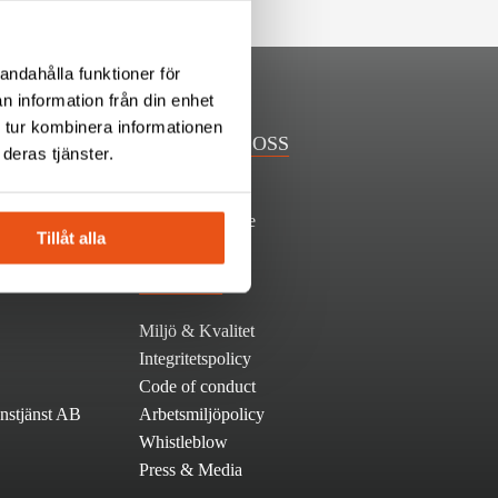
andahålla funktioner för
n information från din enhet
 tur kombinera informationen
JOBBA HOS OSS
deras tjänster.
ard 50
Lediga tjänster
jobb@svekon.se
Tillåt alla
LÄNKAR
Miljö & Kvalitet
Integritetspolicy
Code of conduct
nstjänst AB
Arbetsmiljöpolicy
Whistleblow
Press & Media