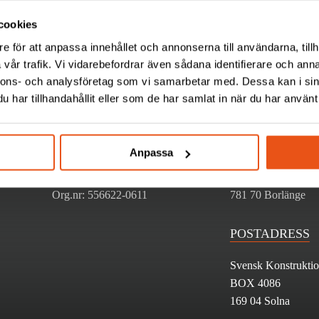
cookies
e för att anpassa innehållet och annonserna till användarna, tillh
vår trafik. Vi vidarebefordrar även sådana identifierare och anna
nnons- och analysföretag som vi samarbetar med. Dessa kan i sin
KONTAKTA OSS
HITTA HIT
har tillhandahållit eller som de har samlat in när du har använt 
Till kontakt
Gustav III:s Boulev
Tel: +46 (0)8 120 88 600
169 74 Solna
Anpassa
Mail: info@svekon.se
Fax: +46 (0)8 792 03 51
Teknikergatan 1
Org.nr: 556622-0611
781 70 Borlänge
POSTADRESS
Svensk Konstruktio
BOX 4086
169 04 Solna