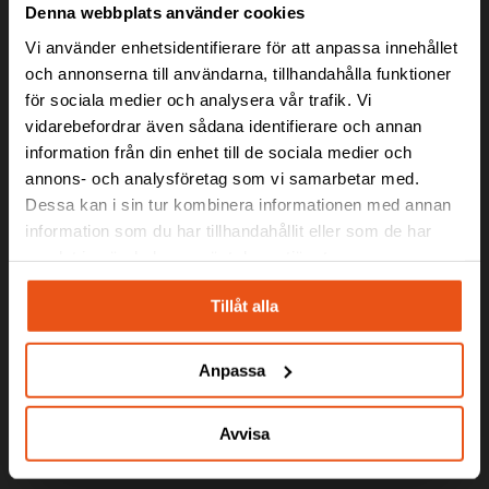
FROM VENDOR LOCK-
Denna webbplats använder cookies
Vi använder enhetsidentifierare för att anpassa innehållet
IN TO A PATENTED
och annonserna till användarna, tillhandahålla funktioner
för sociala medier och analysera vår trafik. Vi
SOLUTION
vidarebefordrar även sådana identifierare och annan
information från din enhet till de sociala medier och
When Essve needed to break a supplier
annons- och analysföretag som vi samarbetar med.
dependency, Svekon developed a new
Dessa kan i sin tur kombinera informationen med annan
patented HDS tool for hidden deck
information som du har tillhandahållit eller som de har
installation, focusing on ergonomics, user
samlat in när du har använt deras tjänster.
experience and competitiveness.
Tillåt alla
Anpassa
Avvisa