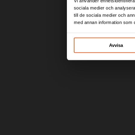
WATER G
Vi använder enhetsidentifierar
sociala medier och analysera 
till de sociala medier och a
med annan information som du 
Svekon partnered wit
safeguards your home
Avvisa