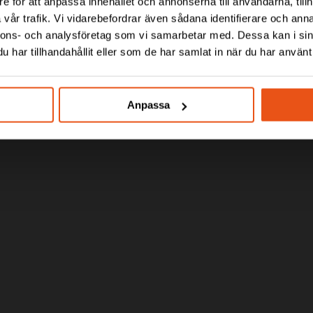
RIP – PROTECTION AGAIN
e för att anpassa innehållet och annonserna till användarna, tillh
vår trafik. Vi vidarebefordrar även sådana identifierare och anna
LEAKS
nnons- och analysföretag som vi samarbetar med. Dessa kan i sin
har tillhandahållit eller som de har samlat in när du har använt 
h Quandify to develop the world’s first battery-powe
 from costly water damage by sending instant alerts a
Anpassa
leak.