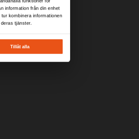
ST WATER
andahålla funktioner för
n information från din enhet
 tur kombinera informationen
deras tjänster.
red leak detector. It
t the first sign of a
Tillåt alla