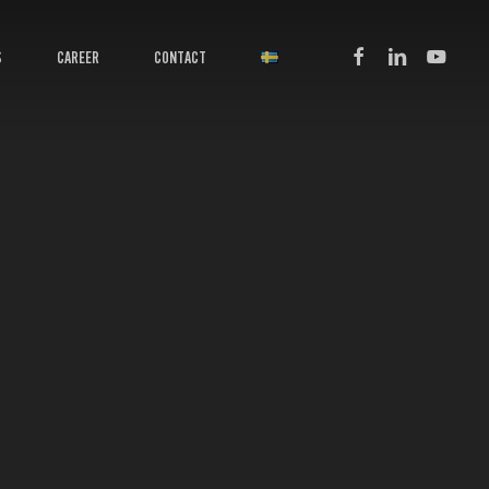
facebook
linkedin
youtube
S
CAREER
CONTACT