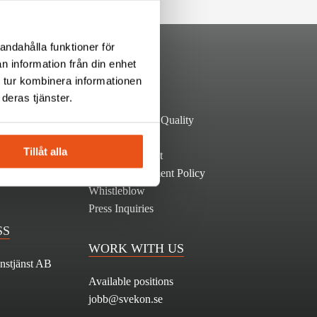
andahålla funktioner för
n information från din enhet
 tur kombinera informationen
LINKS
deras tjänster.
ard 50
Environment & Quality
 Solna
Privacy policy
Tillåt alla
Code of conduct
Work Environment Policy
Whistleblow
Press Inquiries
SS
WORK WITH US
nstjänst AB
Available positions
jobb@svekon.se