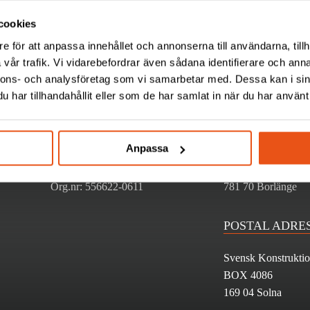
cookies
e för att anpassa innehållet och annonserna till användarna, tillh
vår trafik. Vi vidarebefordrar även sådana identifierare och anna
nnons- och analysföretag som vi samarbetar med. Dessa kan i sin
CONTACT US
VISIT US
har tillhandahållit eller som de har samlat in när du har använt 
To contact
Gustav III:s Boulev
Tel: +46 (0)8 120 88 600
BOX 4086, 169 04
Anpassa
Mail: info@svekon.se
Fax: +46 (0)8 792 03 51
Teknikergatan 1
Org.nr: 556622-0611
781 70 Borlänge
POSTAL ADRE
Svensk Konstruktio
BOX 4086
169 04 Solna