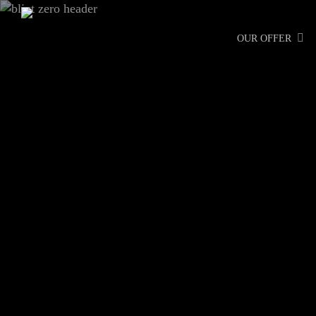
Skip
to
OUR OFFER
main
content