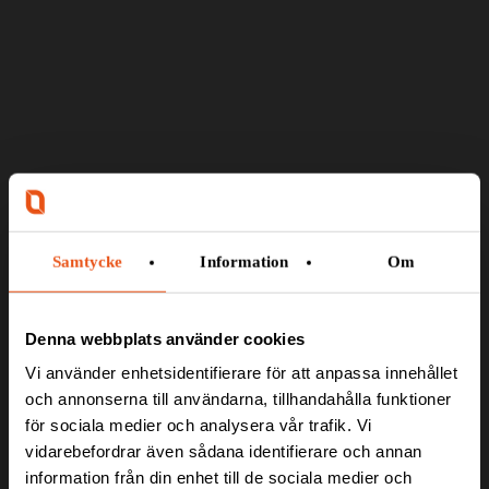
Samtycke
Information
Om
RENOVERING OCH
MODERNISERING AV
Denna webbplats använder cookies
Vi använder enhetsidentifierare för att anpassa innehållet
FÖRSVARSMAKTENS
och annonserna till användarna, tillhandahålla funktioner
för sociala medier och analysera vår trafik. Vi
BANDVAGNAR
vidarebefordrar även sådana identifierare och annan
information från din enhet till de sociala medier och
På uppdrag av Försvarets Materielverk