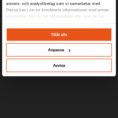
annons- och analysföretag som vi samarbetar med.
deltar Svekon i ett omfattande
Dessa kan i sin tur kombinera informationen med annan
moderniseringsprojekt av
information som du har tillhandahållit eller som de har
Försvarsmaktens bandvagnar. Uppdraget
samlat in när du har använt deras tjänster.
genomförs tillsammans med ett antal
partners i ett konsortium, Nordic Terrain
Tillåt alla
Solutions (NTS).
Anpassa
Avvisa