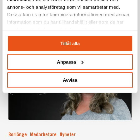
annons- och analysföretag som vi samarbetar med.
projektledning inom industrin i Sverige. Hans
Dessa kan i sin tur kombinera informationen med annan
bakgrund…
information som du har tillhandahållit eller som de har
samlat in när du har använt deras tjänster.
2025-10-03
Tillåt alla
Anpassa
Avvisa
”Jag
trivs
Borlänge
Medarbetare
Nyheter
bäst