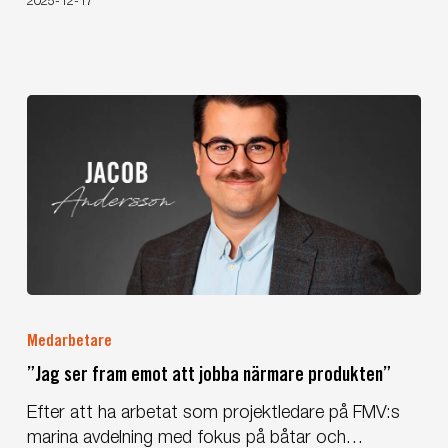
2025-12-17
”Jag
ser
Medarbetare
fram
”Jag ser fram emot att jobba närmare produkten”
emot
att
Efter att ha arbetat som projektledare på FMV:s
jobba
marina avdelning med fokus på båtar och…