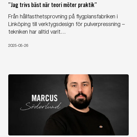
”Jag trivs bäst när teori möter praktik”
när
teori
Från hållfasthetsprovning på flygplansfabriken i
möter
Linköping till verktygsdesign för pulverpressning –
praktik”
tekniken har alltid varit…
2025-05-26