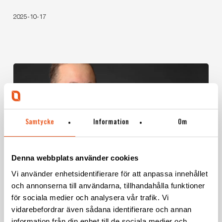
närmare
produkten”
2025-10-17
Samtycke
Information
Om
Denna webbplats använder cookies
”Mitt
Vi använder enhetsidentifierare för att anpassa innehållet
drömprojekt
och annonserna till användarna, tillhandahålla funktioner
Medarbetare
pågår
för sociala medier och analysera vår trafik. Vi
”Mitt drömprojekt pågår just nu”
just
vidarebefordrar även sådana identifierare och annan
nu”
information från din enhet till de sociala medier och
Från 20 år i den amerikanska armén till