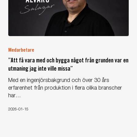
”Att
få
Medarbetare
vara
”Att få vara med och bygga något från grunden var en
med
utmaning jag inte ville missa”
och
bygga
Med en ingenjörsbakgrund och över 30 års
något
erfarenhet från produktion i flera olika branscher
från
har…
grunden
var
2026-01-15
en
utmaning
jag