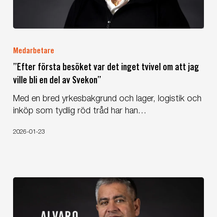
”Efter
första
Medarbetare
besöket
”Efter första besöket var det inget tvivel om att jag
var
ville bli en del av Svekon”
det
inget
Med en bred yrkesbakgrund och lager, logistik och
tvivel
inköp som tydlig röd tråd har han…
om
att
2026-01-23
jag
ville
bli
en
del
av
Svekon”