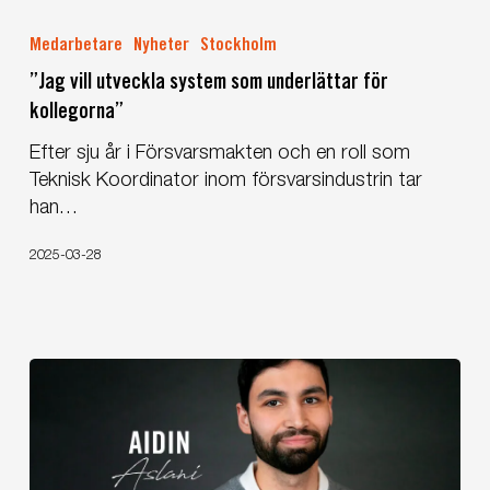
”Jag
vill
Medarbetare
Nyheter
Stockholm
utveckla
”Jag vill utveckla system som underlättar för
system
kollegorna”
som
underlättar
Efter sju år i Försvarsmakten och en roll som
för
Teknisk Koordinator inom försvarsindustrin tar
kollegorna”
han…
2025-03-28