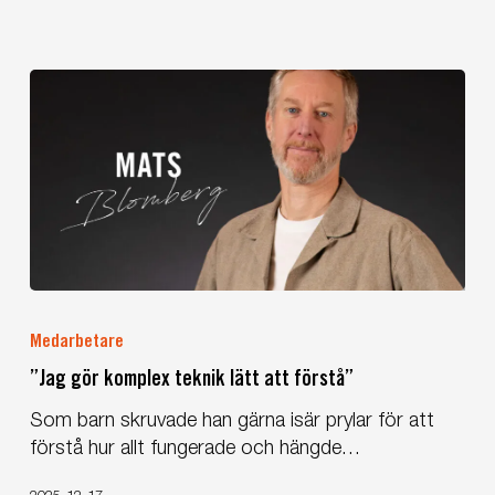
”Jag
gör
Medarbetare
komplex
”Jag gör komplex teknik lätt att förstå”
teknik
lätt
Som barn skruvade han gärna isär prylar för att
att
förstå hur allt fungerade och hängde…
förstå”