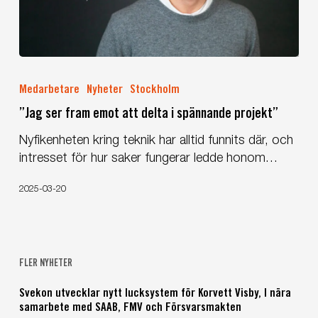
”Jag
ser
Medarbetare
Nyheter
Stockholm
fram
”Jag ser fram emot att delta i spännande projekt”
emot
att
Nyfikenheten kring teknik har alltid funnits där, och
delta
intresset för hur saker fungerar ledde honom…
i
spännande
2025-03-20
projekt”
FLER NYHETER
Svekon utvecklar nytt lucksystem för Korvett Visby, I nära
samarbete med SAAB, FMV och Försvarsmakten