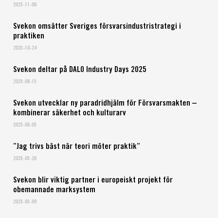
2025-11-06
Svekon omsätter Sveriges försvarsindustristrategi i
praktiken
2025-10-24
Svekon deltar på DALO Industry Days 2025
2025-08-15
Svekon utvecklar ny paradridhjälm för Försvarsmakten –
kombinerar säkerhet och kulturarv
2025-06-05
”Jag trivs bäst när teori möter praktik”
2025-05-26
Svekon blir viktig partner i europeiskt projekt för
obemannade marksystem
2025-05-09