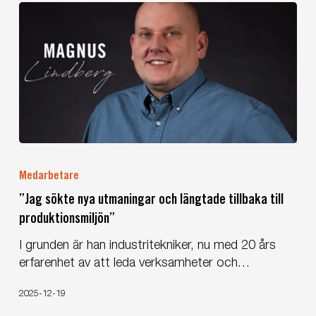
inte
ville
missa”
”Jag
sökte
Medarbetare
nya
”Jag sökte nya utmaningar och längtade tillbaka till
utmaningar
produktionsmiljön”
och
längtade
I grunden är han industritekniker, nu med 20 års
tillbaka
erfarenhet av att leda verksamheter och…
till
produktionsmiljön”
2025-12-19