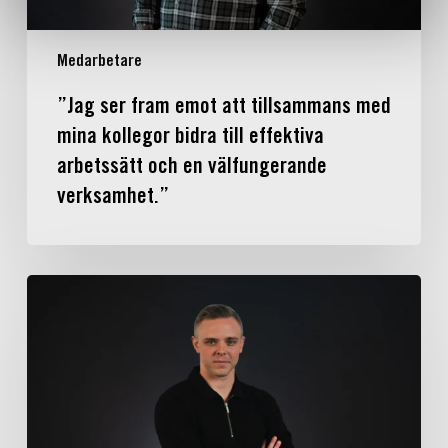
bidra
till
effektiva
Medarbetare
arbetssätt
och
”Jag ser fram emot att tillsammans med
en
mina kollegor bidra till effektiva
välfungerande
arbetssätt och en välfungerande
verksamhet.”
verksamhet.”
”Jag
tilltalades
av
den
familjära
stämningen
och