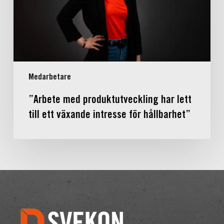
ett
växande
intresse
för
hållbarhet”
Medarbetare
”Arbete med produktutveckling har lett
till ett växande intresse för hållbarhet”