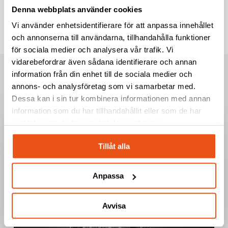
Denna webbplats använder cookies
Vi använder enhetsidentifierare för att anpassa innehållet
och annonserna till användarna, tillhandahålla funktioner
för sociala medier och analysera vår trafik. Vi
vidarebefordrar även sådana identifierare och annan
information från din enhet till de sociala medier och
annons- och analysföretag som vi samarbetar med.
RELATED POSTS
Dessa kan i sin tur kombinera informationen med annan
information som du har tillhandahållit eller som de har
”Jag
samlat in när du har använt deras tjänster.
ser
fram
Tillåt alla
emot
att
Anpassa
tillsammans
med
mina
Avvisa
kollegor