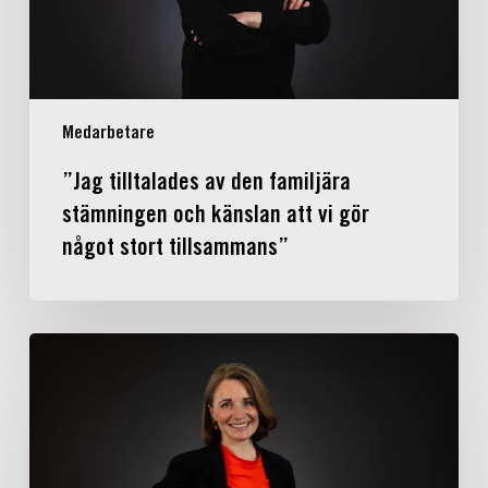
känslan
att
vi
gör
något
Medarbetare
stort
tillsammans”
”Jag tilltalades av den familjära
stämningen och känslan att vi gör
något stort tillsammans”
”Arbete
med
produktutveckling
har
lett
till