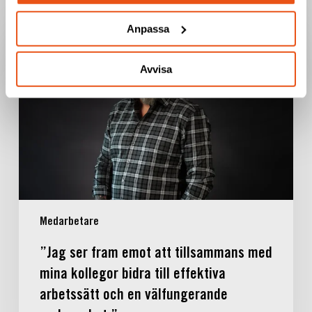
”Jag
Anpassa
ser
fram
Avvisa
emot
att
tillsammans
med
mina
kollegor
bidra
till
effektiva
Medarbetare
arbetssätt
och
”Jag ser fram emot att tillsammans med
en
mina kollegor bidra till effektiva
välfungerande
arbetssätt och en välfungerande
verksamhet.”