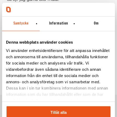
Har du något drömprojekt?
– Att få leda ett projekt där det finns ett fokus på
Samtycke
Information
Om
miljömässig hållbarhet och cirkularitet från kunden
skulle vara kul.
Denna webbplats använder cookies
Vi använder enhetsidentifierare för att anpassa innehållet
och annonserna till användarna, tillhandahålla funktioner
för sociala medier och analysera vår trafik. Vi
LÄS FLER MEDARBETARINTERVJUER
vidarebefordrar även sådana identifierare och annan
information från din enhet till de sociala medier och
annons- och analysföretag som vi samarbetar med.
Dessa kan i sin tur kombinera informationen med annan
information som du har tillhandahållit eller som de har
samlat in när du har använt deras tjänster.
Tillåt alla
RELATED POSTS