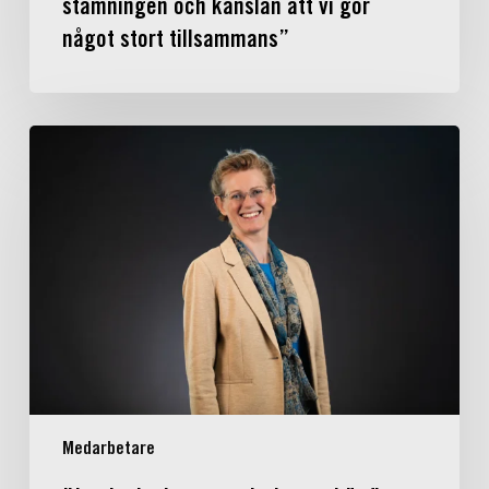
stämningen och känslan att vi gör
något stort tillsammans”
”Jag
lockades
av
variationen,
här
finns
både
teknisk
höjd
och
en
familjär
Medarbetare
kultur”