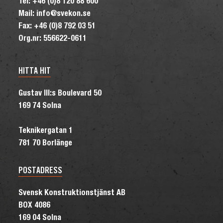
Tel: +46 (0)8 120 88 600
Mail: info@svekon.se
Fax: +46 (0)8 792 03 51
Org.nr: 556622-0611
HITTA HIT
Gustav III:s Boulevard 50
169 74 Solna
Teknikergatan 1
781 70 Borlänge
POSTADRESS
Svensk Konstruktionstjänst AB
BOX 4086
169 04 Solna