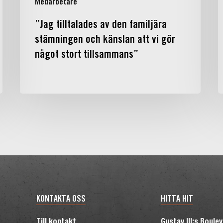
Medarbetare
något
stort
”Jag tilltalades av den familjära
tillsammans”
stämningen och känslan att vi gör
något stort tillsammans”
KONTAKTA OSS
HITTA HIT
Till kontakt
Gustav III:s Boule