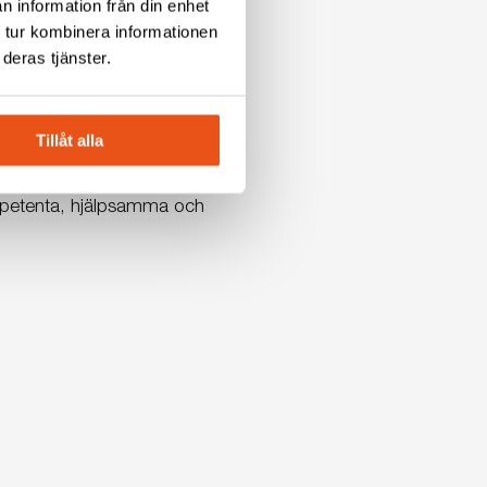
n information från din enhet
 tur kombinera informationen
deras tjänster.
till ett starkare försvar.
h lära mig nya saker.
Tillåt alla
kompetenta, hjälpsamma och