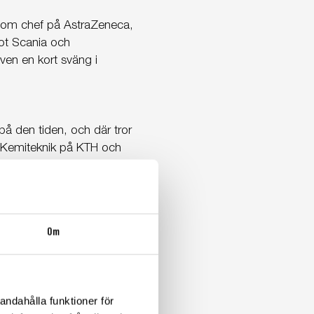
n som chef på AstraZeneca,
mot Scania och
ven en kort sväng i
 på den tiden, och där tror
om Kemiteknik på KTH och
ligt!
are på Svekon tyckte jag
Om
tt att lära. Dialogen
andahålla funktioner för
r jag kom hit, personal