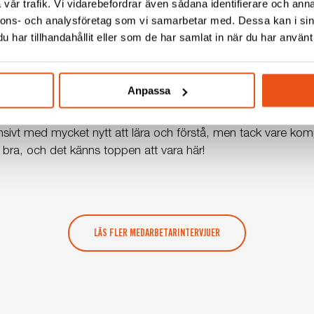
vår trafik. Vi vidarebefordrar även sådana identifierare och anna
e trivs, och ljusa, fräscha lokaler.
nnons- och analysföretag som vi samarbetar med. Dessa kan i sin
har tillhandahållit eller som de har samlat in när du har använt 
 i din nya roll?
 rolig roll att trivas i länge, och jag ser fram emot att få bidra 
tt komma in i en helt ny bransch, jobba med nya kollegor oc
Anpassa
Svekon varit?
ntensivt med mycket nytt att lära och förstå, men tack vare 
 bra, och det känns toppen att vara här!
LÄS FLER MEDARBETARINTERVJUER