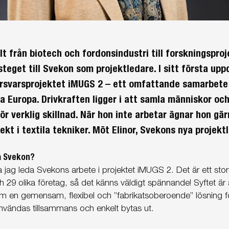
lt från biotech och fordonsindustri till forskningspr
steget till Svekon som projektledare. I sitt första up
försvarsprojektet iMUGS 2 – ett omfattande samarbete
la Europa. Drivkraften ligger i att samla människor o
r verklig skillnad. När hon inte arbetar ägnar hon gär
ekt i textila tekniker. Möt Elinor, Svekons nya projekt
på Svekon?
jag leda Svekons arbete i projektet iMUGS 2. Det är ett sto
h 29 olika företag, så det känns väldigt spännande! Syftet är 
am en gemensam, flexibel och ”fabrikatsoberoende” lösning f
nvändas tillsammans och enkelt bytas ut.