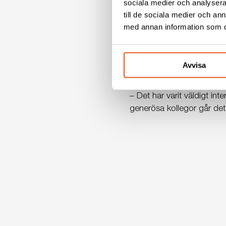
sociala medier och analysera 
som stannar länge för att d
till de sociala medier och a
med annan information som du 
Vad ser du mest fram emot
– Jag upplever att det är en
Jag ser också fram emot a
Avvisa
Hur har din första tid på 
–
Det har varit väldigt i
generösa kollegor går det