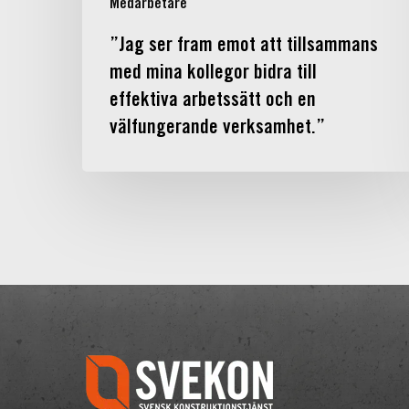
Medarbetare
effektiva
arbetssätt
”Jag ser fram emot att tillsammans
och
med mina kollegor bidra till
en
effektiva arbetssätt och en
välfungerande
välfungerande verksamhet.”
verksamhet.”