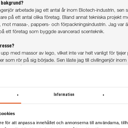
n bakgrund?
ngenjör arbetade jag ett antal år inom Biotech-industrin, se
are på ett antal olika företag. Bland annat tekniska projekt 
, mot massa-, pappers- och förpackningsindustrin. Jag var ä
på ett företag som byggde avancerad scenteknik.
tresse?
upp med massor av lego, vilket inte var helt vanligt för tjejer
er som rör på sig började. Sen läste jag till civilingenjör in
m jag in på teknisk projektledning och tyckte det var väldigt ro
amnade på Svekon?
n rekryterare och när jag fick höra om jobbet som projektled
Information
l! Spännande tekniska projekt inom olika områden och mycket ny
 jag erbjuden jobbet.
cookies
 med Svekon?
e för att anpassa innehållet och annonserna till användarna, tillh
t, en familjär och trivsam atmosfär som jag direkt märkte nä