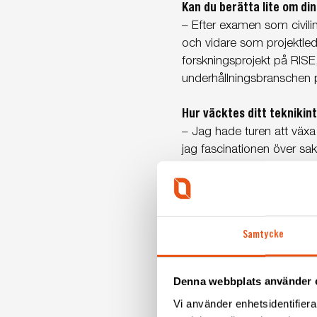
Kan du berätta lite om di
– Efter examen som civili
och vidare som projektled
forskningsprojekt på RISE
underhållningsbranschen 
Hur väcktes ditt teknikin
– Jag hade turen att växa 
jag fascinationen över sak
längre fram i yrkeslivet ko
Hur kom det sig att du h
– Jag blev kontaktad av e
Samtycke
direkt att det lät jätteku
fortsatte och före jul blev
Denna webbplats använder 
Vad var det som lockade
Vi använder enhetsidentifierar
– Stora, spännande projek