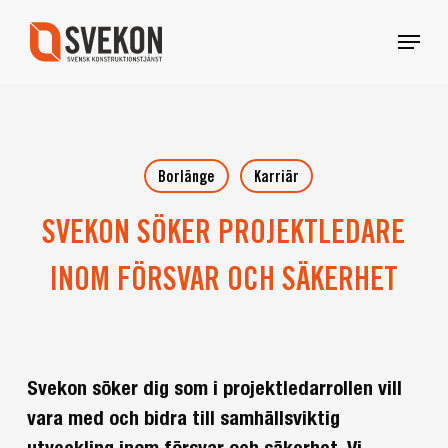
Skip
Menu
to
main
content
Borlänge
Karriär
SVEKON SÖKER PROJEKTLEDARE
INOM FÖRSVAR OCH SÄKERHET
Svekon söker dig som i projektledarrollen vill
vara med och bidra till samhällsviktig