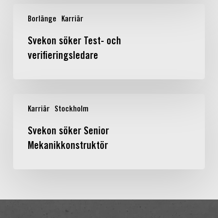
stärker
Svekon
utvecklings-
Borlänge
Karriär
söker
och
Test-
produktionsförmågan
Svekon söker Test- och
och
verifieringsledare
verifieringsledare
Svekon
Karriär
Stockholm
söker
Senior
Svekon söker Senior
Mekanikkonstruktör
Mekanikkonstruktör