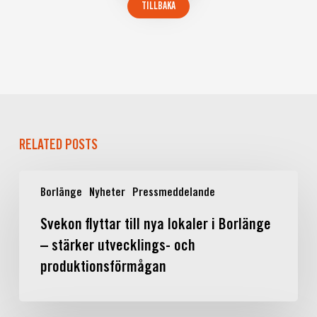
RELATED POSTS
Svekon
Borlänge
Nyheter
Pressmeddelande
flyttar
till
Svekon flyttar till nya lokaler i Borlänge
nya
– stärker utvecklings- och
lokaler
i
produktionsförmågan
Borlänge
–