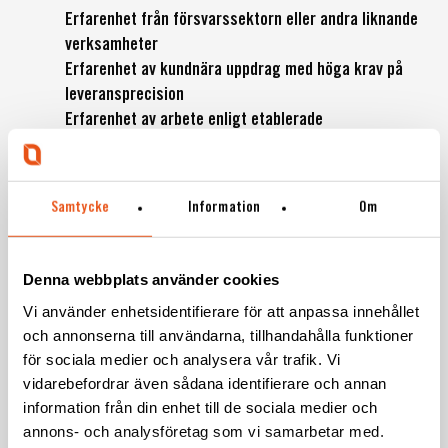
Erfarenhet från försvarssektorn eller andra liknande
verksamheter
Erfarenhet av kundnära uppdrag med höga krav på
leveransprecision
Erfarenhet av arbete enligt etablerade
projektmodeller eller kvalitetsstandarder
Erfarenhet från projekt inom elkraftssektorn
Extra meriterande är god förståelse för
Samtycke
Information
Om
Försvarsmaktens materielsystem, speciellt inom
fordon och marinmiljö
Denna webbplats använder cookies
Vi använder enhetsidentifierare för att anpassa innehållet
och annonserna till användarna, tillhandahålla funktioner
VI ERBJUDER
för sociala medier och analysera vår trafik. Vi
Svekon erbjuder det bästa av två världar.
vidarebefordrar även sådana identifierare och annan
Omväxlingen och kompetensutvecklingen i
information från din enhet till de sociala medier och
konsultrollen som medför arbete med många olika
annons- och analysföretag som vi samarbetar med.