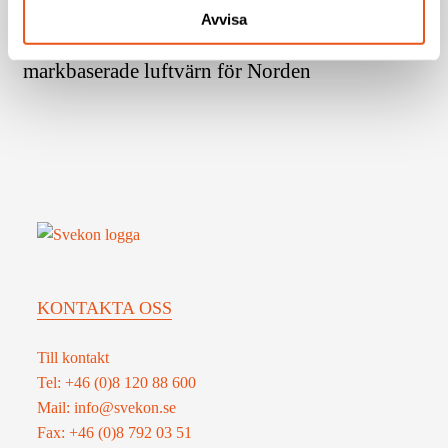
Svekon tecknar avtal med MBDA för
avtal
Avvisa
Försvarsmakten
med
konceptutveckling av nästa generations
MBDA
markbaserade luftvärn för Norden
för
konceptutveckling
av
nästa
generations
markbaserade
luftvärn
för
Norden
KONTAKTA OSS
Till kontakt
Tel: +46 (0)8 120 88 600
Mail: info@svekon.se
Fax: +46 (0)8 792 03 51