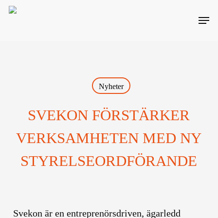
Skip
Men
to
main
content
Nyheter
SVEKON FÖRSTÄRKER
VERKSAMHETEN MED NY
STYRELSEORDFÖRANDE
Svekon är en entreprenörsdriven, ägarledd