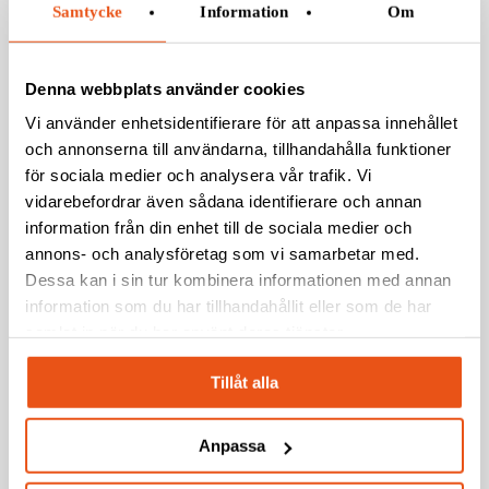
Samtycke
Information
Om
Related Posts
Denna webbplats använder cookies
Vi använder enhetsidentifierare för att anpassa innehållet
Svekon
Borlänge
Nyheter
Pressmeddelande
och annonserna till användarna, tillhandahålla funktioner
flyttar
för sociala medier och analysera vår trafik. Vi
Svekon flyttar till nya lokaler i Borlänge –
till
vidarebefordrar även sådana identifierare och annan
nya
stärker utvecklings- och produktionsförmågan
information från din enhet till de sociala medier och
lokaler
annons- och analysföretag som vi samarbetar med.
i
Dessa kan i sin tur kombinera informationen med annan
Svekon
Nyheter
Pressmeddelande
Borlänge
information som du har tillhandahållit eller som de har
tilldelas
–
samlat in när du har använt deras tjänster.
Svekon tilldelas ramavtal av FMV för
ramavtal
stärker
av
packrafts till Försvarsmakten
Tillåt alla
utvecklings-
FMV
och
för
produktionsförmågan
Anpassa
Svekon
Nyheter
Pressmeddelande
packrafts
tecknar
till