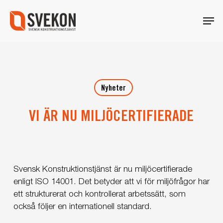
Skip
Menu
to
main
content
Nyheter
VI ÄR NU MILJÖCERTIFIERADE
Svensk Konstruktionstjänst är nu miljöcertifierade
enligt ISO 14001. Det betyder att vi för miljöfrågor har
ett strukturerat och kontrollerat arbetssätt, som
också följer en internationell standard.