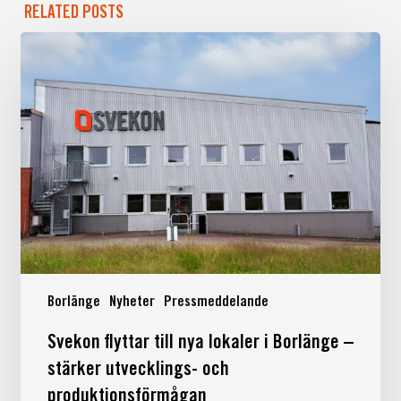
RELATED POSTS
Borlänge
Nyheter
Pressmeddelande
Svekon
Svekon flyttar till nya lokaler i Borlänge –
flyttar
stärker utvecklings- och
till
produktionsförmågan
nya