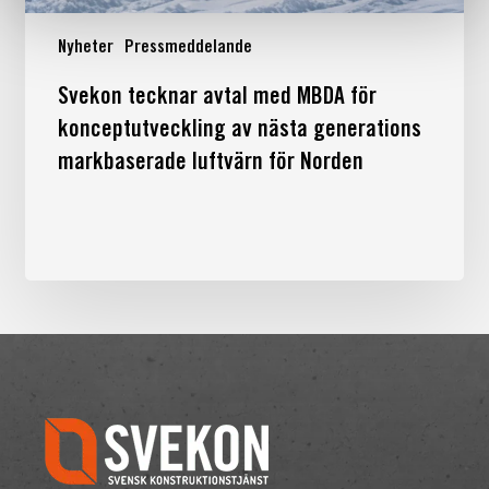
Nyheter
Pressmeddelande
Svekon
Svekon tecknar avtal med MBDA för
tecknar
konceptutveckling av nästa generations
avtal
markbaserade luftvärn för Norden
med
MBDA
för
konceptutveckling
av
nästa
generations
markbaserade
luftvärn
för
Norden