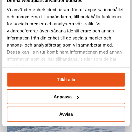
Denna webbplats använder cookies
Svekon
Svekon tilldelas ramavtal av FMV för
Vi använder enhetsidentifierare för att anpassa innehållet
tilldelas
packrafts till Försvarsmakten
och annonserna till användarna, tillhandahålla funktioner
ramavtal
för sociala medier och analysera vår trafik. Vi
av
vidarebefordrar även sådana identifierare och annan
FMV
information från din enhet till de sociala medier och
för
annons- och analysföretag som vi samarbetar med.
packrafts
Dessa kan i sin tur kombinera informationen med annan
till
information som du har tillhandahållit eller som de har
Försvarsmakten
samlat in när du har använt deras tjänster.
Tillåt alla
Anpassa
Avvisa