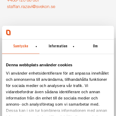
+468-120 88 667
staffan.razavi@svekon.se
Samtycke
Information
Om
RELATED POSTS
Denna webbplats använder cookies
Svekon
Vi använder enhetsidentifierare för att anpassa innehållet
flyttar
och annonserna till användarna, tillhandahålla funktioner
till
för sociala medier och analysera vår trafik. Vi
nya
vidarebefordrar även sådana identifierare och annan
lokaler
information från din enhet till de sociala medier och
i
annons- och analysföretag som vi samarbetar med.
Borlänge
Dessa kan i sin tur kombinera informationen med annan
–