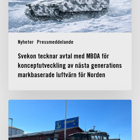
av
nästa
generations
markbaserade
luftvärn
Nyheter
Pressmeddelande
för
Norden
Svekon tecknar avtal med MBDA för
konceptutveckling av nästa generations
markbaserade luftvärn för Norden
Försvarsmaktens
nya
arbetsbåt
MSMB
200