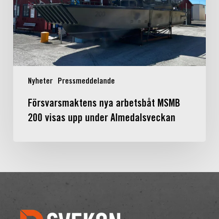
visas
upp
under
Almedalsveckan
Nyheter
Pressmeddelande
Försvarsmaktens nya arbetsbåt MSMB
200 visas upp under Almedalsveckan