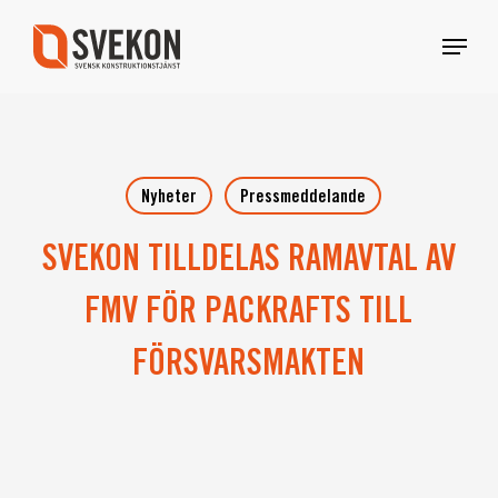
Skip
Menu
to
main
content
Nyheter
Pressmeddelande
SVEKON TILLDELAS RAMAVTAL AV
FMV FÖR PACKRAFTS TILL
FÖRSVARSMAKTEN