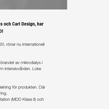
 och Carl Design, har
D!
, röner nu internationell
örandet av mikrodialys i
om intensivvården. Loke
elning för produkten. Där
ing,
ation (MDD Klass II) och