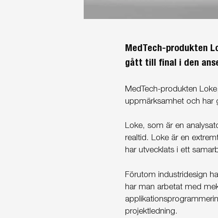
MedTech-produkten Lok
gått till final i den a
MedTech-produkten Loke, s
uppmärksamhet och har gå
Loke, som är en analysato
realtid. Loke är en extre
har utvecklats i ett sama
Förutom industridesign ha
har man arbetat med meka
applikationsprogrammerin
projektledning.