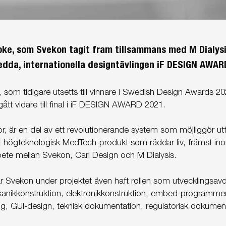
e, som Svekon tagit fram tillsammans med M Dialysis
nsedda, internationella designtävlingen iF DESIGN AWAR
om tidigare utsetts till vinnare i Swedish Design Awards 2020
tt vidare till final i iF DESIGN AWARD 2021.
r, är en del av ett revolutionerande system som möjliggör utf
mt högteknologisk MedTech-produkt som räddar liv, främst in
rbete mellan Svekon, Carl Design och M Dialysis.
r Svekon under projektet även haft rollen som utvecklingsavd
nikkonstruktion, elektronikkonstruktion, embed-programmer
g, GUI-design, teknisk dokumentation, regulatorisk dokument