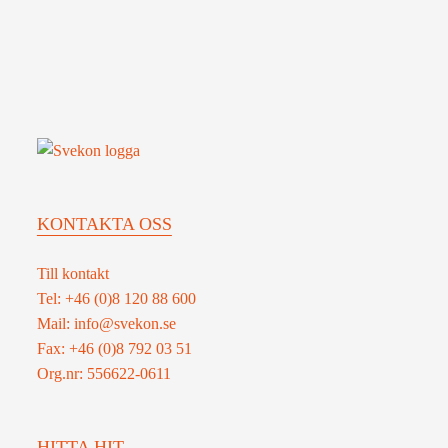
för
konceptutveckling
av
nästa
generations
markbaserade
luftvärn
för
Norden
KONTAKTA OSS
Till kontakt
Tel: +46 (0)8 120 88 600
Mail: info@svekon.se
Fax: +46 (0)8 792 03 51
Org.nr: 556622-0611
HITTA HIT