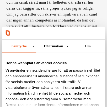
och mekanik så att man får helheten där alla ser hur
deras del kuggar in, såna grejer tycker jag är roliga.
Om jag bara sitter och skriver en mjukvara åt en kund
där ingen annan kompetens är inblandad, då kan det
vara svårt att illustrera och förklara vad det ens är jag
har gjort för något.
Till sist: har du något drömprojekt?
Samtycke
Information
Om
– Någonting som hjälper världen. Något mot klimathot
eller så, som gör skillnad. Det skulle vara fint.
Denna webbplats använder cookies
Vi använder enhetsidentifierare för att anpassa innehållet
och annonserna till användarna, tillhandahålla funktioner
för sociala medier och analysera vår trafik. Vi
vidarebefordrar även sådana identifierare och annan
information från din enhet till de sociala medier och
annons- och analysföretag som vi samarbetar med.
Dessa kan i sin tur kombinera informationen med annan
Related Posts