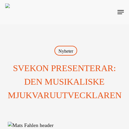
Skip
Men
to
main
content
Nyheter
SVEKON PRESENTERAR:
DEN MUSIKALISKE
MJUKVARUUTVECKLAREN