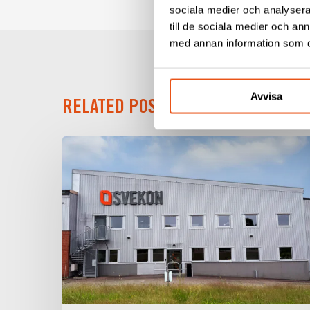
sociala medier och analysera 
till de sociala medier och a
med annan information som du 
Avvisa
RELATED POSTS
Svekon
flyttar
till
nya
lokaler
i
Borlänge
–
stärker
utvecklings-