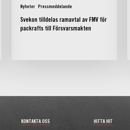
m
Nyheter
Pressmeddelande
l
f
Svekon tilldelas ramavtal av FMV för
N
packrafts till Försvarsmakten
KONTAKTA OSS
HITTA HIT