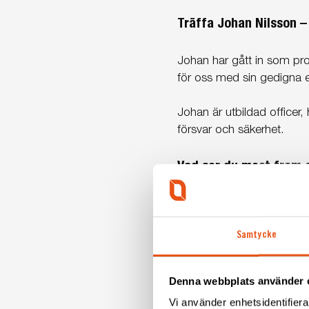
Träffa Johan Nilsson –
Johan har gått in som pro
för oss med sin gedigna e
Johan är utbildad officer
försvar och säkerhet.
Vad ser du mest fram 
– Att får arbeta nära proj
med alla duktiga kollegor
Samtycke
Vilken typ av projekt 
– Projekt där jag får utma
Denna webbplats använder 
Vi använder enhetsidentifierar