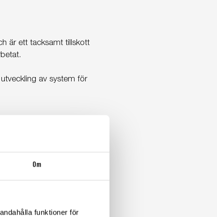
är ett tacksamt tillskott
betat.
 utveckling av system för
Och såklart att få arbeta
Om
andahålla funktioner för