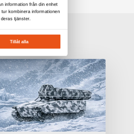
n information från din enhet
 tur kombinera informationen
deras tjänster.
Tillåt alla
vekon
ecknar
vtal
med
MBDA
ör
onceptutveckling
v
ästa
enerations