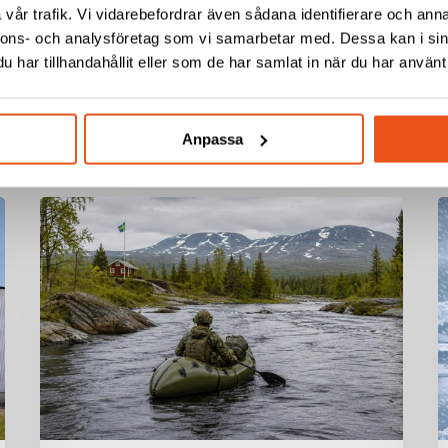
vår trafik. Vi vidarebefordrar även sådana identifierare och anna
nnons- och analysföretag som vi samarbetar med. Dessa kan i sin
har tillhandahållit eller som de har samlat in när du har använt 
Anpassa
Svekon
S
tilldelas
t
ramavtal
a
av
FMV
för
f
packrafts
k
till
a
Försvarsmakten
n
g