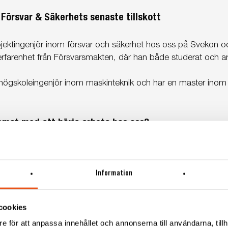
 Försvar & Säkerhets senaste tillskott
jektingenjör inom försvar och säkerhet hos oss på Svekon och 
rfarenhet från Försvarsmakten, där han både studerat och ar
, högskoleingenjör inom maskinteknik och har en master inom
emot med att börja arbeta hos oss?
ekt och kunder för att hitta en bra lösning för slutanvändaren. 
 på Svekon.
Information
trivs du bäst med?
na mig själv och lära mig nya saker för att lyckas.
cookies
e för att anpassa innehållet och annonserna till användarna, tillh