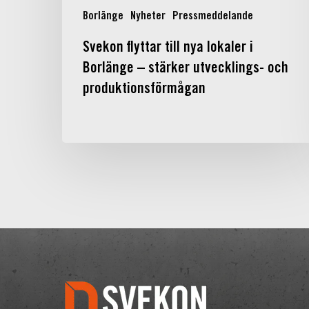
och
Borlänge
Nyheter
Pressmeddelande
produktionsförmågan
Svekon flyttar till nya lokaler i
Borlänge – stärker utvecklings- och
produktionsförmågan