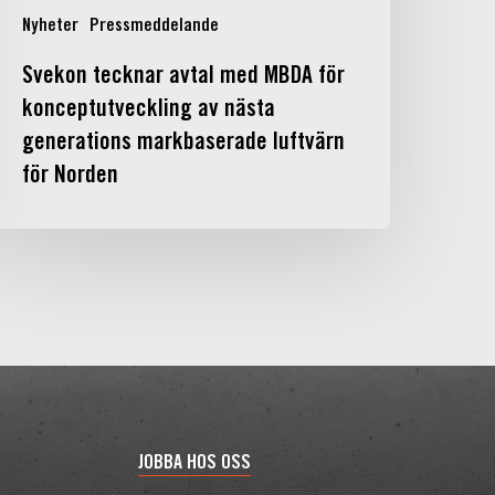
arkbaserade
Nyheter
Pressmeddelande
uftvärn
ör
Svekon tecknar avtal med MBDA för
orden
konceptutveckling av nästa
generations markbaserade luftvärn
för Norden
JOBBA HOS OSS