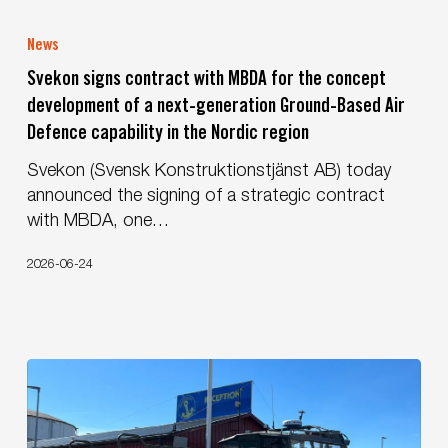
Svekon
signs
News
contract
Svekon signs contract with MBDA for the concept
with
development of a next-generation Ground-Based Air
MBDA
Defence capability in the Nordic region
for
the
Svekon (Svensk Konstruktionstjänst AB) today
concept
announced the signing of a strategic contract
development
with MBDA, one…
of
a
2026-06-24
next-
generation
Ground-
Based
Air
Defence
capability