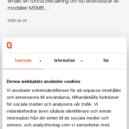
erhållit en första beställning om 60 arbetsbåtar av
200
modellen MSMB…
Workboats
from
2026-04-29
FMV
Samtycke
Information
Om
Denna webbplats använder cookies
Vi använder enhetsidentifierare för att anpassa innehållet
och annonserna till användarna, tillhandahålla funktioner
för sociala medier och analysera vår trafik. Vi
FMV
vidarebefordrar även sådana identifierare och annan
Receives
information från din enhet till de sociala medier och
News
Press release
First
annons- och analysföretag som vi samarbetar med.