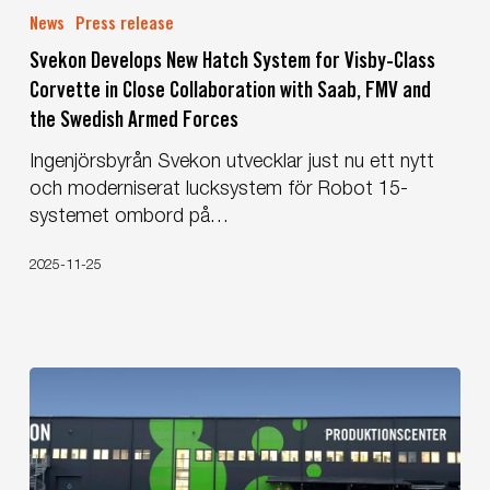
Develops
News
Press release
New
Svekon Develops New Hatch System for Visby-Class
Hatch
Corvette in Close Collaboration with Saab, FMV and
System
the Swedish Armed Forces
for
Visby-
Ingenjörsbyrån Svekon utvecklar just nu ett nytt
Class
och moderniserat lucksystem för Robot 15-
Corvette
systemet ombord på…
in
Close
2025-11-25
Collaboration
with
Saab,
FMV
and
the
Swedish
Armed