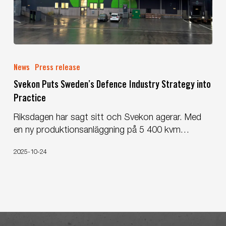
Forces
Svekon
Puts
News
Press release
Sweden’s
Svekon Puts Sweden’s Defence Industry Strategy into
Defence
Practice
Industry
Strategy
Riksdagen har sagt sitt och Svekon agerar. Med
into
en ny produktionsanläggning på 5 400 kvm…
Practice
2025-10-24