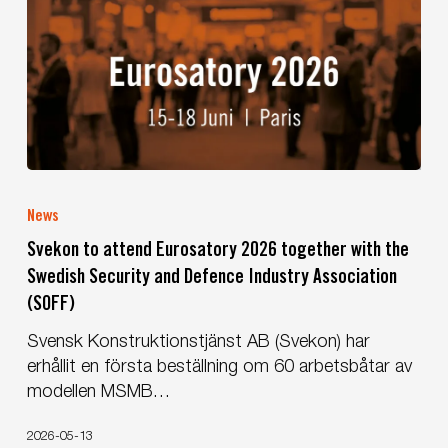
Svekon
to
News
attend
Svekon to attend Eurosatory 2026 together with the
Eurosatory
Swedish Security and Defence Industry Association
2026
(SOFF)
together
with
Svensk Konstruktionstjänst AB (Svekon) har
the
erhållit en första beställning om 60 arbetsbåtar av
Swedish
modellen MSMB…
Security
and
2026-05-13