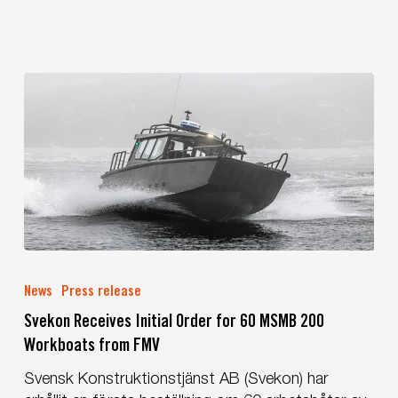
Defence
Industry
Association
(SOFF)
Svekon
Receives
News
Press release
Initial
Svekon Receives Initial Order for 60 MSMB 200
Order
Workboats from FMV
for
60
Svensk Konstruktionstjänst AB (Svekon) har
MSMB