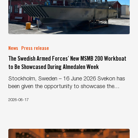
in
the
Nordic
region
The
Swedish
News
Press release
Armed
The Swedish Armed Forces’ New MSMB 200 Workboat
Forces’
to Be Showcased During Almedalen Week
New
MSMB
Stockholm, Sweden – 16 June 2026 Svekon has
200
been given the opportunity to showcase the…
Workboat
to
2026-06-17
Be
Showcased
During
Almedalen
Week