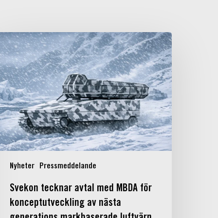
vekon
ecknar
vtal
med
MBDA
ör
onceptutveckling
v
ästa
enerations
arkbaserade
Nyheter
Pressmeddelande
uftvärn
ör
Svekon tecknar avtal med MBDA för
orden
konceptutveckling av nästa