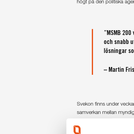
högt på den politiska ag
”MSMB 200 v
och snabb ut
lösningar so
– Martin Fri
Svekon finns under veckan
samverkan mellan myndigh
Arbetsbåten MSMB 200 kom