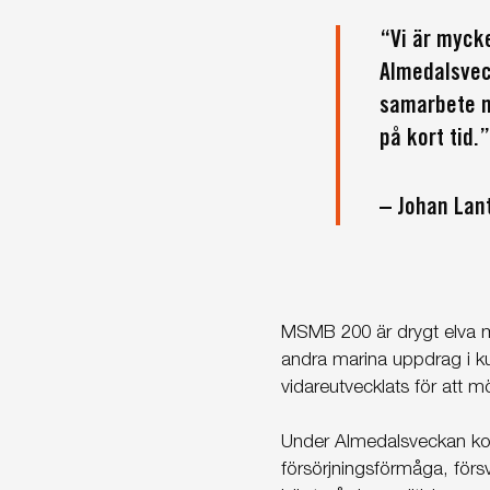
“Vi är myck
Almedalsveck
samarbete m
på kort tid.”
– Johan Lan
MSMB 200 är drygt elva me
andra marina uppdrag i ku
vidareutvecklats för att mö
Under Almedalsveckan kom
försörjningsförmåga, förs