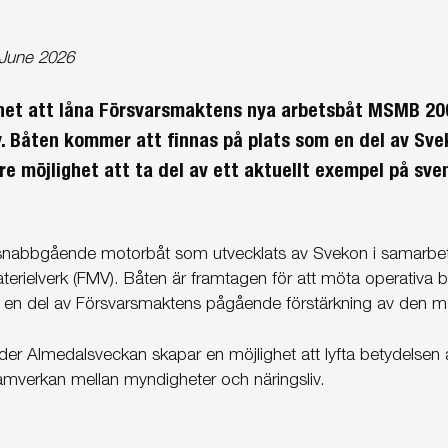
June 2026
ghet att låna Försvarsmaktens nya arbetsbåt MSMB 200
. Båten kommer att finnas på plats som en del av Sve
e möjlighet att ta del av ett aktuellt exempel på sven
snabbgående motorbåt som utvecklats av Svekon i samarb
terielverk (FMV). Båten är framtagen för att möta operativa
 en del av Försvarsmaktens pågående förstärkning av den m
der Almedalsveckan skapar en möjlighet att lyfta betydelsen a
 samverkan mellan myndigheter och näringsliv.