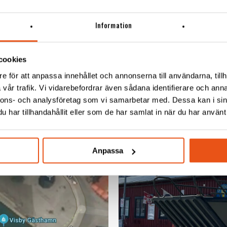
 kl 14.00-15.00. (Se kartbild)
Information
e (My News Desk) samt pressfoton:
Försvarsmaktens nya ar
 | Svekon (Svensk Konstruktionstjänst AB)
cookies
e för att anpassa innehållet och annonserna till användarna, tillh
vår trafik. Vi vidarebefordrar även sådana identifierare och anna
nnons- och analysföretag som vi samarbetar med. Dessa kan i sin
har tillhandahållit eller som de har samlat in när du har använt 
Anpassa