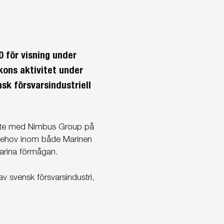
 för visning under
kons aktivitet under
sk försvarsindustriell
ete med Nimbus Group på
 behov inom både Marinen
arina förmågan.
v svensk försvarsindustri,