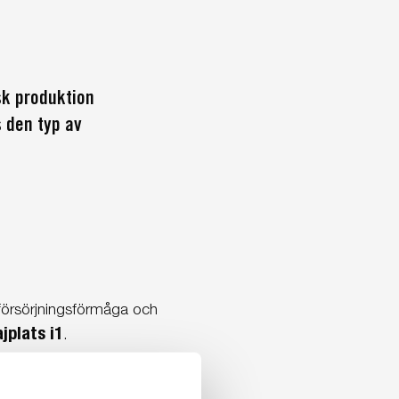
sk produktion
s den typ av
 försörjningsförmåga och
ajplats
i1
.
och gästhamnens reception