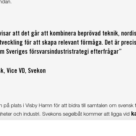
endan.
isar att det går att kombinera beprövad teknik, nordi
veckling för att skapa relevant förmåga. Det är preci
m Sveriges försvarsindustristrategi efterfrågar”
sk, Vice VD, Svekon
 på plats i Visby Hamn för att bidra till samtalen om svensk
k
eter och industri. Svekons segelbåt kommer att ligga vid
mer att finnas uppställd på land i anslutning kajplats i1 