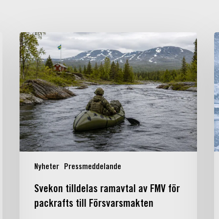
Svekon
S
tilldelas
t
ramavtal
a
av
FMV
för
f
packrafts
k
till
a
Försvarsmakten
n
g
m
Nyheter
Pressmeddelande
l
f
Svekon tilldelas ramavtal av FMV för
N
packrafts till Försvarsmakten