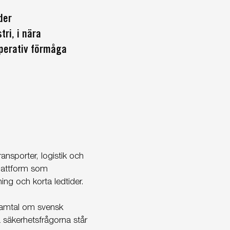
der
ri, i nära
perativ förmåga
nsporter, logistik och
plattform som
ning och korta ledtider.
samtal om svensk
å säkerhetsfrågorna står