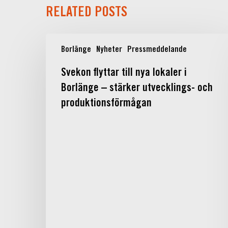
RELATED POSTS
Svekon
Borlänge
Nyheter
Pressmeddelande
flyttar
till
Svekon flyttar till nya lokaler i
nya
Borlänge – stärker utvecklings- och
lokaler
i
produktionsförmågan
Borlänge
–
stärker
utvecklings-
och
produktionsförmågan