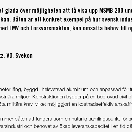
et glada över möjligheten att få visa upp MSMB 200 un
an. Båten är ett konkret exempel på hur svensk indust
ed FMV och Försvarsmakten, kan omsätta behov till o
tz, VD, Svekon
ter lång, byggd i helsvetsad aluminium och anpassad för tra
stnära miljöer. Konstruktionen bygger på en beprövad civil 
ta militära krav, vilket möjliggjort en kostnadseffektiv anskaff
mer båten att fungera som en naturlig samlingspunkt för 
varsindustri och behovet av ökad leveranskapacitet i en tid d