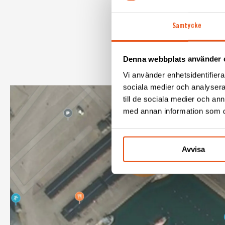
onsdag 24 juni
och visas
Samtycke
Länk till pressmeddeland
upp under Almedalsveckan
Denna webbplats använder 
Vi använder enhetsidentifierar
sociala medier och analysera 
till de sociala medier och a
med annan information som du 
Avvisa