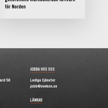
generations markbaserade luftvärn
för Norden
JOBBA HOS OSS
vard 50
Lediga tjänster
jobb@svekon.se
LÄNKAR