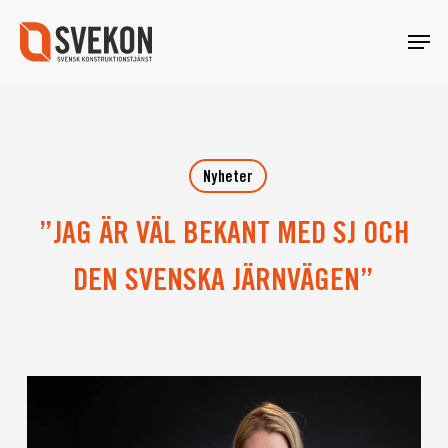
Skip
Menu
to
main
content
Nyheter
”JAG ÄR VÄL BEKANT MED SJ OCH
DEN SVENSKA JÄRNVÄGEN”