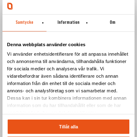
nya
– stärker utvecklings- och
lokaler
i
produktionsförmågan
Samtycke
Information
Om
Borlänge
–
stärker
Svekon
Denna webbplats använder cookies
utvecklings-
tilldelas
Vi använder enhetsidentifierare för att anpassa innehållet
och
ramavtal
och annonserna till användarna, tillhandahålla funktioner
produktionsförmågan
av
för sociala medier och analysera vår trafik. Vi
FMV
vidarebefordrar även sådana identifierare och annan
för
information från din enhet till de sociala medier och
packrafts
annons- och analysföretag som vi samarbetar med.
till
Dessa kan i sin tur kombinera informationen med annan
Försvarsmakten
information som du har tillhandahållit eller som de har
samlat in när du har använt deras tjänster.
Tillåt alla
Nyheter
Pressmeddelande