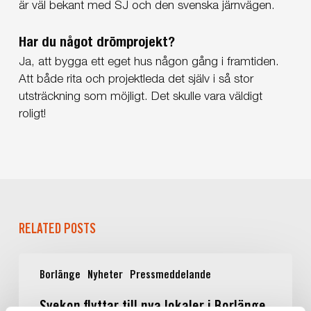
är väl bekant med SJ och den svenska järnvägen.
Har du något drömprojekt?
Ja, att bygga ett eget hus någon gång i framtiden.
Att både rita och projektleda det själv i så stor
utsträckning som möjligt. Det skulle vara väldigt
roligt!
RELATED POSTS
Svekon
Borlänge
Nyheter
Pressmeddelande
flyttar
till
Svekon flyttar till nya lokaler i Borlänge