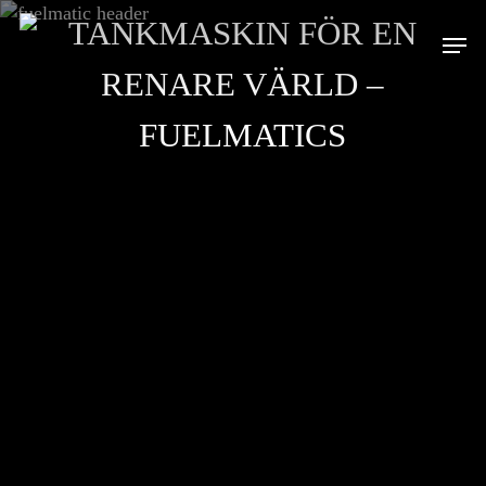
Skip
TANKMASKIN FÖR EN
Men
to
main
RENARE VÄRLD –
content
FUELMATICS