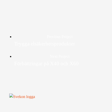
Previous Project
Trygga elsäkerhetsprodukter
Next Project
Förbättringar på X40 och X60