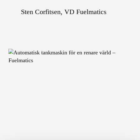
Sten Corfitsen, VD Fuelmatics
Play
Pla
Video
Vid