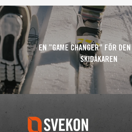
EN ”GAME CHANGER” FÖR DEN
SKIDÅKAREN