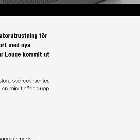
atorutrustning för
ort med nya
har Louqe kommit ut
stora spelrecensenter.
på en minut nådde upp
högpresterande