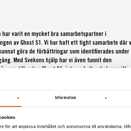
 har varit en mycket bra samarbetspartner i
ngen av Ghost S1. Vi har haft ett tight samarbete där v
kunnat göra de förbättringar som identifierades under
gång. Med Svekons hjälp har vi även funnit den
ör som tillverkar Ghost S1, inte en helt enkel uppgift
 ställda krav på kvalitet, hög finish och pris.”
ichalski, CEO, LOUQE
Information
cookies
e för att anpassa innehållet och annonserna till användarna, tillh