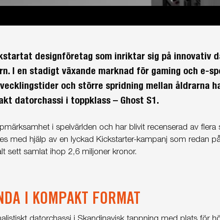
kstartat designföretag som inriktar sig på innovativ d
n. I en stadigt växande marknad för gaming och e-sp
tvecklingstider och större spridning mellan åldrarna 
kt datorchassi i toppklass – Ghost S1.
ppmärksamhet i spelvärlden och har blivit recenserad av flera 
des med hjälp av en lyckad Kickstarter-kampanj som redan 
alt sett samlat ihop 2,6 miljoner kronor.
NDA I KOMPAKT FORMAT
alistiskt datorchassi i Skandinavisk tappning med plats för 