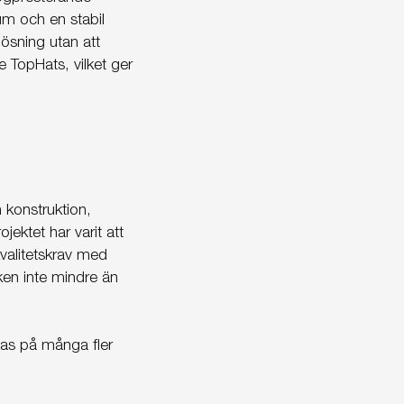
um och en stabil
lösning utan att
 TopHats, vilket ger
 konstruktion,
jektet har varit att
kvalitetskrav med
en inte mindre än
pas på många fler