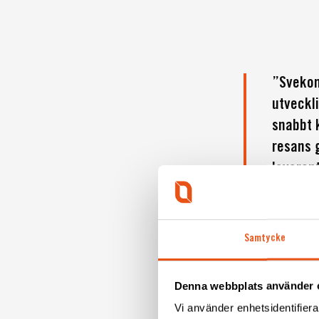
”Svekon
utveckli
snabbt 
resans 
leverant
med högt
Patrik M
Samtycke
Denna webbplats använder 
Vi använder enhetsidentifierar