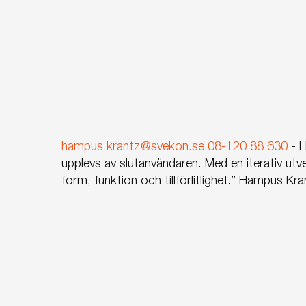
hampus.krantz@svekon.se
08-120 88 630
-
H
upplevs av slutanvändaren. Med en iterativ u
form, funktion och tillförlitlighet.”
Hampus Kra