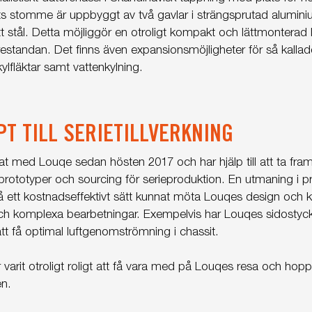
s stomme är uppbyggt av två gavlar i strängsprutad alumini
ritt stål. Detta möjliggör en otroligt kompakt och lättmonterad 
tandan. Det finns även expansionsmöjligheter för så kallade
 kylfläktar samt vattenkylning.
T TILL SERIETILLVERKNING
 med Louqe sedan hösten 2017 och har hjälp till att ta fram
 prototyper och sourcing för serieproduktion. En utmaning i pro
 på ett kostnadseffektivt sätt kunnat möta Louqes design och 
ch komplexa bearbetningar. Exempelvis har Louqes sidostyck
att få optimal luftgenomströmning i chassit.
 varit otroligt roligt att få vara med på Louqes resa och hop
en.