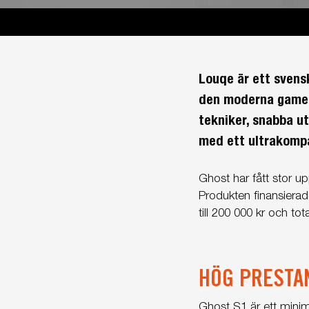
Louqe är ett svens
den moderna gamer
tekniker, snabba u
med ett ultrakompa
Ghost har fått stor u
Produkten finansiera
till 200 000 kr och tot
HÖG PRESTA
Ghost S1 är ett minim