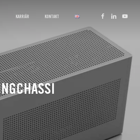
facebook
linkedin
youtube
KARRIÄR
KONTAKT
INGCHASSI