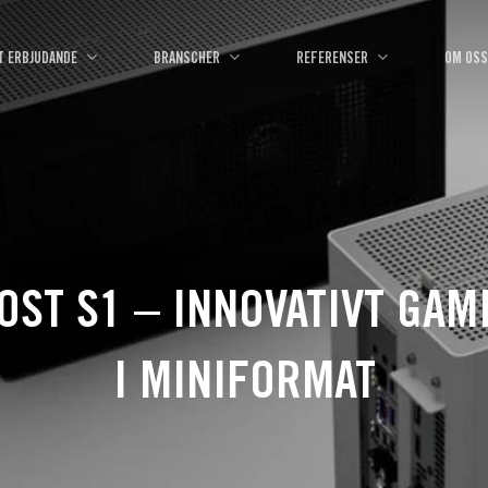
T ERBJUDANDE
BRANSCHER
REFERENSER
OM OSS
OST S1 – INNOVATIVT GAM
I MINIFORMAT