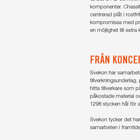
komponenter. Chassit
centrerad plåt i rostf
kompromissa med pres
en möjlighet till extra
FRÅN KONCEP
Svekon har samarbetat
tillverkningsunderlag,
hitta tillverkare som
påkostade material o
1298 stycken hål för 
Svekon tycker det har
samarbeten i framtid