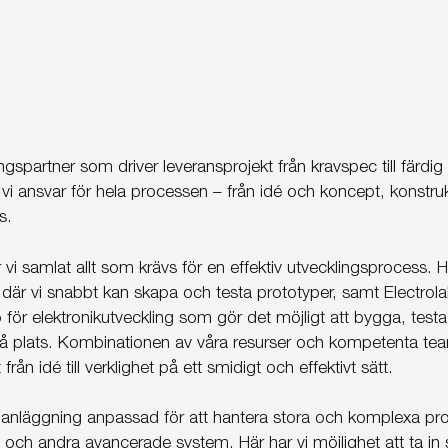
ngspartner som driver leveransprojekt från kravspec till färd
vi ansvar för hela processen – från idé och koncept, konstrukt
s.
r vi samlat allt som krävs för en effektiv utvecklingsprocess. 
d där vi snabbt kan skapa och testa prototyper, samt Electrol
 för elektronikutveckling som gör det möjligt att bygga, test
 plats. Kombinationen av våra resurser och kompetenta tea
från idé till verklighet på ett smidigt och effektivt sätt.
rianläggning anpassad för att hantera stora och komplexa pro
och andra avancerade system. Här har vi möjlighet att ta in s