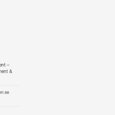
ent –
ment &
on.se