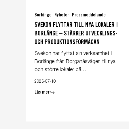
Svekon
flyttar
Borlänge
Nyheter
Pressmeddelande
till
SVEKON FLYTTAR TILL NYA LOKALER I
nya
BORLÄNGE – STÄRKER UTVECKLINGS-
lokaler
OCH PRODUKTIONSFÖRMÅGAN
i
Borlänge
Svekon har flyttat sin verksamhet i
–
Borlänge från Borganäsvägen till nya
stärker
och större lokaler på…
utvecklings-
och
2026-07-10
produktionsförmågan
Läs mer