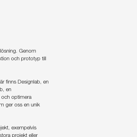
ig lösning. Genom
ion och prototyp till
Här finns Designlab, en
ab, en
a och optimera
m ger oss en unik
jekt, exempelvis
tora projekt eller