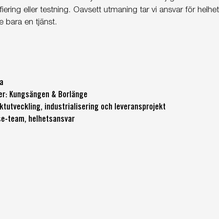
iering eller testning. Oavsett utmaning tar vi ansvar för helhe
e bara en tjänst.
na
er: Kungsängen & Borlänge
ktutveckling, industrialisering och leveransprojekt
se-team, helhetsansvar