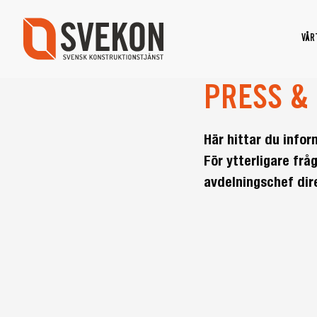
Skip
to
VÅR
main
content
PRESS &
Här hittar du info
För ytterligare fr
avdelningschef dir