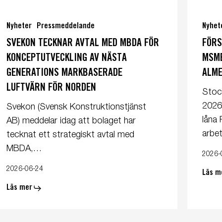
vekon
Försvars
cknar
nya
Nyheter
Pressmeddelande
Nyhet
tal
arbetsbå
SVEKON TECKNAR AVTAL MED MBDA FÖR
FÖRS
ed
MSMB
KONCEPTUTVECKLING AV NÄSTA
MSMB
BDA
200
GENERATIONS MARKBASERADE
ALME
r
visas
nceptutveckling
upp
LUFTVÄRN FÖR NORDEN
Stoc
under
2026 
Svekon (Svensk Konstruktionstjänst
sta
Almedals
låna
AB) meddelar idag att bolaget har
nerations
arbe
arkbaserade
tecknat ett strategiskt avtal med
ftvärn
MBDA,…
2026-
r
2026-06-24
orden
Läs m
Läs mer