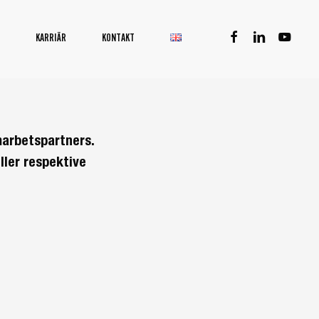
facebook
linkedin
youtube
KARRIÄR
KONTAKT
marbetspartners.
ller respektive