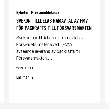
Svekon
S
tilldelas
te
Nyheter
Pressmeddelande
ramavtal
av
SVEKON TILLDELAS RAMAVTAL AV FMV
av
m
FÖR PACKRAFTS TILL FÖRSVARSMAKTEN
FMV
M
för
fö
Svekon har tilldelats ett ramavtal av
packrafts
ko
Försvarets materielverk (FMV)
till
av
avseende leverans av packrafts till
Försvarsmakten
nä
Försvarsmakten.…
ge
m
2026-07-08
lu
Läs mer
fö
N