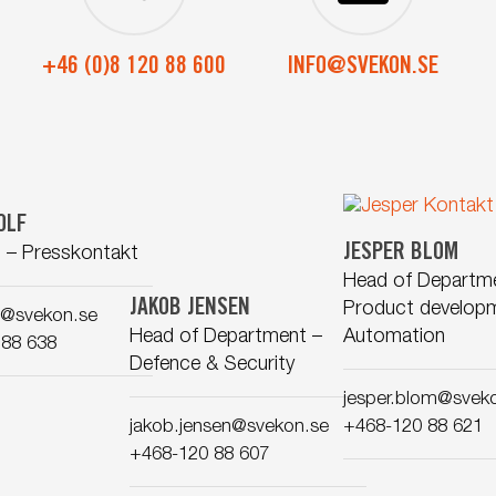
+46 (0)8 120 88 600
INFO@SVEKON.SE
OLF
JESPER BLOM
 – Presskontakt
Head of Departm
JAKOB JENSEN
Product develop
lf@svekon.se
Head of Department –
Automation
 88 638
Defence & Security
jesper.blom@svek
jakob.jensen@svekon.se
+468-120 88 621
+468-120 88 607