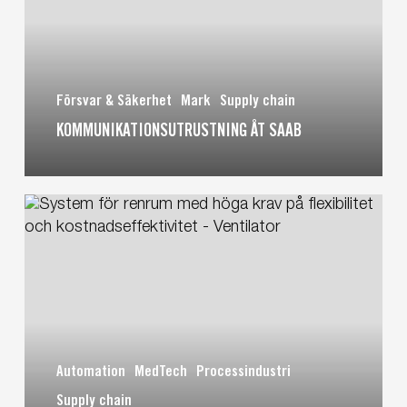
Försvar & Säkerhet
Mark
Supply chain
KOMMUNIKATIONSUTRUSTNING ÅT SAAB
System
för
renrum
–
Ventilator
Automation
MedTech
Processindustri
Supply chain