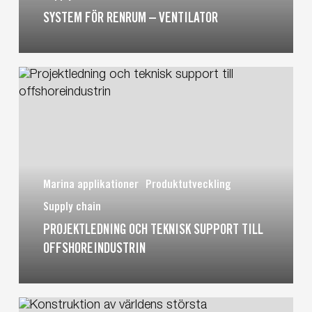
SYSTEM FÖR RENRUM – VENTILATOR
Projektledning
och
teknisk
support
till
offshoreindustrin
Marina applikationer
Produktutveckling
Supply chain
PROJEKTLEDNING OCH TEKNISK SUPPORT TILL
OFFSHOREINDUSTRIN
Konstruktion