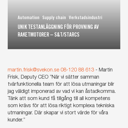
–
S&T/STARCS
Automation
Supply chain
Verkstadsindustri
UNIK TESTANLÄGGNING FÖR PROVNING AV
RAKETMOTORER – S&T/STARCS
martin.frisk@svekon.se
08-120 88 613
-
Martin
Frisk, Deputy CEO
”När vi sätter samman
tvärfunktionella team för att lösa utmaningar blir
jag väldigt imponerad av vad vi kan åstadkomma.
Tänk att som kund få tillgång till all kompetens
som krävs för att lösa riktigt komplexa tekniska
utmaningar. Där skapar vi stort värde för våra
kunder.”