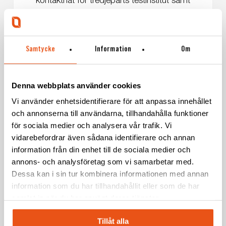
kontaktnät för tredjeparts testinstitut samt
partners för utvecklingstestning (pre-
compliance)
Samtycke
Information
Om
Denna webbplats använder cookies
Vi använder enhetsidentifierare för att anpassa innehållet
och annonserna till användarna, tillhandahålla funktioner
för sociala medier och analysera vår trafik. Vi
vidarebefordrar även sådana identifierare och annan
information från din enhet till de sociala medier och
annons- och analysföretag som vi samarbetar med.
Dessa kan i sin tur kombinera informationen med annan
information som du har tillhandahållit eller som de har
samlat in när du har använt deras tjänster.
DELMONTAGE OCH SLUTMONTAGE
Tillåt alla
Vi har kapacitet för mindre montage inhouse