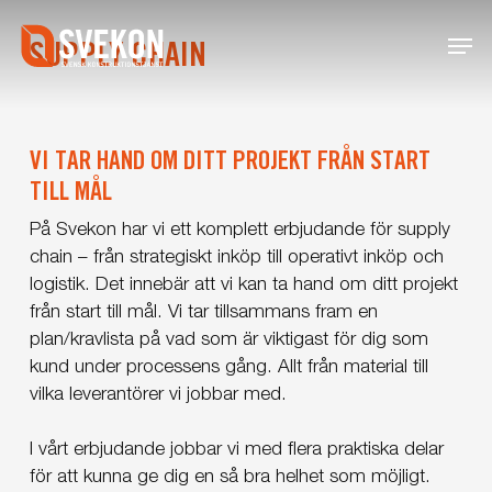
Skip
Menu
to
SUPPLY CHAIN
main
content
VI TAR HAND OM DITT PROJEKT FRÅN START
TILL MÅL
På Svekon har vi ett komplett erbjudande för supply
chain – från strategiskt inköp till operativt inköp och
logistik. Det innebär att vi kan ta hand om ditt projekt
från start till mål. Vi tar tillsammans fram en
plan/kravlista på vad som är viktigast för dig som
kund under processens gång. Allt från material till
vilka leverantörer vi jobbar med.
I vårt erbjudande jobbar vi med flera praktiska delar
för att kunna ge dig en så bra helhet som möjligt.