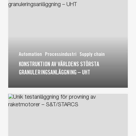
av
världens
största
granuleringsanläggning
–
UHT
Automation
Processindustri
Supply chain
KONSTRUKTION AV VÄRLDENS STÖRSTA
GRANULERINGSANLÄGGNING – UHT
Unik
testanläggning
för
provning
av
raketmotorer