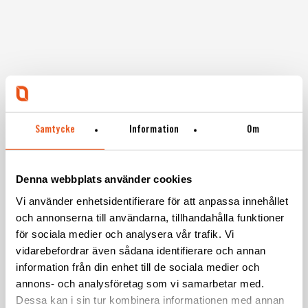
REFERENSER
Sedan 1971 har vi på Svekon genomfört fler än
Samtycke
Information
Om
4500 projekt och den samlade erfarenheten av
produktutveckling hos våra drygt 50 ingenjörer
är över 600 år. Titta igenom några av våra
Denna webbplats använder cookies
referenser och tveka inte på att
kontakta oss
Vi använder enhetsidentifierare för att anpassa innehållet
om det är något som intresserar dig.
och annonserna till användarna, tillhandahålla funktioner
för sociala medier och analysera vår trafik. Vi
vidarebefordrar även sådana identifierare och annan
MedTech
information från din enhet till de sociala medier och
annons- och analysföretag som vi samarbetar med.
Dessa kan i sin tur kombinera informationen med annan