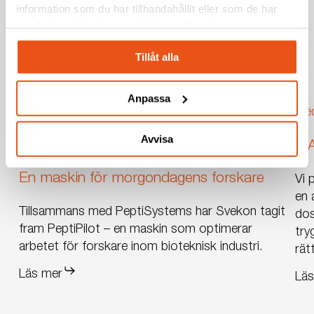
information som du har tillhandahållit eller som de har
samlat in när du har använt deras tjänster.
Tillåt alla
Anpassa
iZA
Me
DO
Avvisa
En
Life Science
MedTech
Produktutveckling
iZ
maskin
En maskin för morgondagens forskare
för
Vi 
morgondagens
en 
Tillsammans med PeptiSystems har Svekon tagit
forskare
dos
fram PeptiPilot – en maskin som optimerar
try
arbetet för forskare inom bioteknisk industri.
rät
Läs mer
Läs